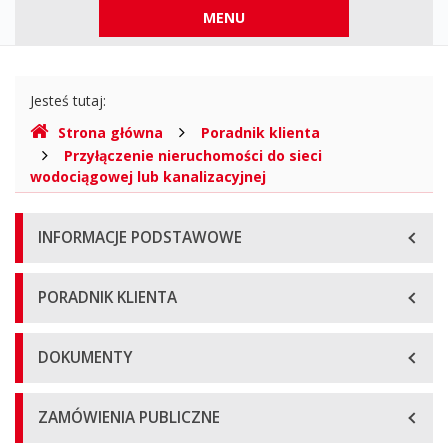
Menu
MENU
górne
Gdzie
Jesteś tutaj:
jesteśmy
Strona główna
Poradnik klienta
Przyłączenie nieruchomości do sieci
wodociągowej lub kanalizacyjnej
Menu
INFORMACJE PODSTAWOWE
główne
PORADNIK KLIENTA
DOKUMENTY
ZAMÓWIENIA PUBLICZNE