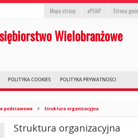
EPUAP,
st
nformacja
Mapa
strony
ePUAP
Strona gmi
strona
/wyłącz)
la
gminy,
iesłyszących
siębiorstwo Wielobranżowe
mapa
strony
POLITYKA COOKIES
POLITYKA PRYWATNOŚCI
je podstawowe
Struktura organizacyjna
Struktura organizacyjna
Główna
treść
strony