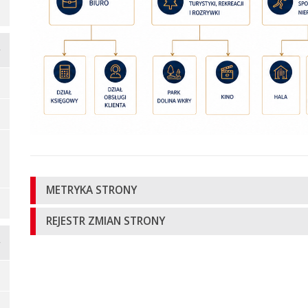
Informacje
METRYKA STRONY
o
REJESTR ZMIAN STRONY
stronie